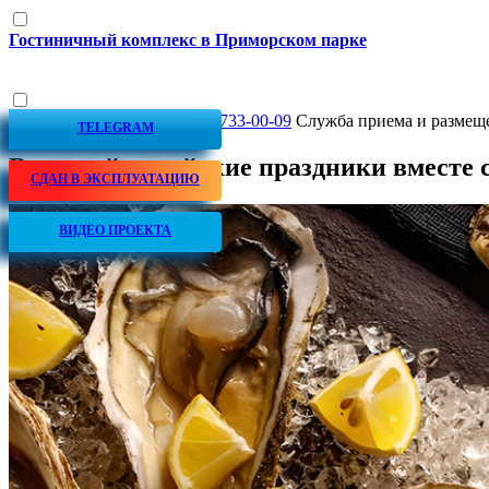
Гостиничный комплекс в Приморском парке
Отдел бронирования
+7 978 733-00-09
Служба приема и размещ
TELEGRAM
Встречайте майские праздники вместе 
СДАН В ЭКСПЛУАТАЦИЮ
ВИДЕО ПРОЕКТА